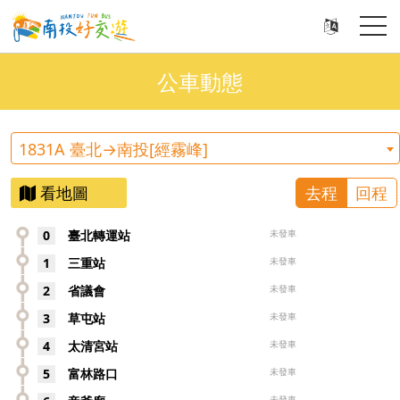
公車動態
1831A 臺北→南投[經霧峰]
看地圖
去程
回程
0
臺北轉運站
未發車
1
三重站
未發車
2
省議會
未發車
3
草屯站
未發車
4
太清宮站
未發車
5
富林路口
未發車
未發車