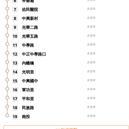
6
帝爺廟
7
佑民醫院
未發車
8
中興新村
未發車
9
光華二路
未發車
10
光華五路
未發車
11
中學路
未發車
12
中正中學路口
未發車
13
內轆橋
未發車
14
光明里
未發車
15
中興國中
未發車
16
軍功里
未發車
17
平和里
未發車
18
民族路
未發車
19
南投
未發車