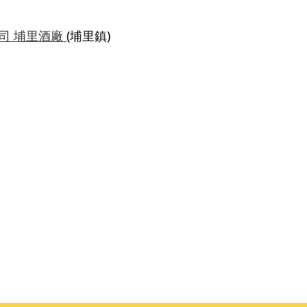
司 埔里酒廠
(埔里鎮)