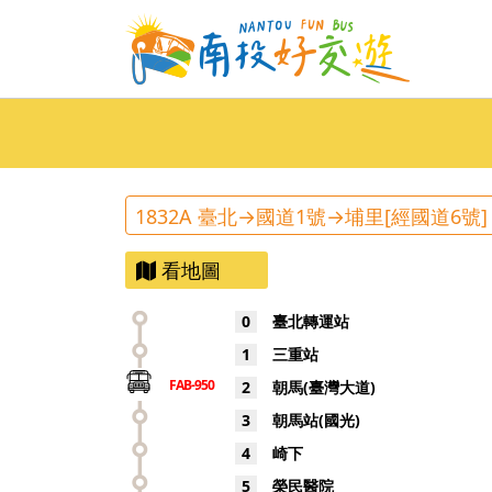
1832A 臺北→國道1號→埔里[經國道6號]
看地圖
0
臺北轉運站
1
三重站
FAB-950
2
朝馬(臺灣大道)
3
朝馬站(國光)
4
崎下
5
榮民醫院