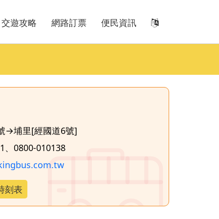
交遊攻略
網路訂票
便民資訊
→埔里[經國道6號]
1、0800-010138
kingbus.com.tw
時刻表