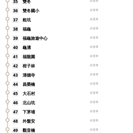
35
雙冬
未發車
36
雙冬國小
未發車
37
粗坑
未發車
38
福龜
未發車
39
福龜旅遊中心
未發車
40
龜溝
未發車
41
福龍園
未發車
42
柑子林
未發車
43
清德寺
未發車
44
昌榮橋
未發車
45
大石村
未發車
46
北山坑
未發車
47
下茅埔
未發車
48
外盤安
未發車
49
觀音橋
未發車