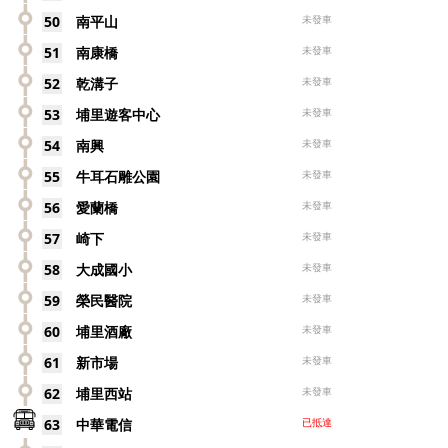
50
南平山
未發車
51
南康橋
未發車
52
乾溝子
未發車
53
埔里遊客中心
未發車
54
南興
未發車
55
牛耳石雕公園
未發車
56
愛蘭橋
未發車
57
崎下
未發車
58
大成國小
未發車
59
榮民醫院
未發車
60
埔里酒廠
未發車
61
新市場
未發車
62
埔里西站
未發車
KKA-
63
中華電信
已抵達
6138