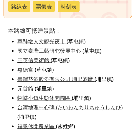
路線表
票價表
時刻表
本路線可抵達景點：
草鞋墩人文觀光夜市
(草屯鎮)
國立臺灣工藝研究發展中心
(草屯鎮)
王英信美術館
(草屯鎮)
惠德宮
(草屯鎮)
臺灣菸酒股份有限公司 埔里酒廠
(埔里鎮)
元首館
(埔里鎮)
蝴蝶小鎮生態休閒園區
(埔里鎮)
台湾地理中心碑 (たいわんちりちゅうしんひ)
(埔里鎮)
福龜休閒農業區
(國姓鄉)