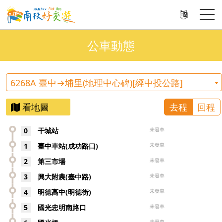
公車動態
6268A 臺中→埔里(地理中心碑)[經中投公路]
看地圖
去程
回程
0
干城站
未發車
1
臺中車站(成功路口)
未發車
2
第三市場
未發車
3
興大附農(臺中路)
未發車
4
明德高中(明德街)
未發車
5
國光忠明南路口
未發車
未發車