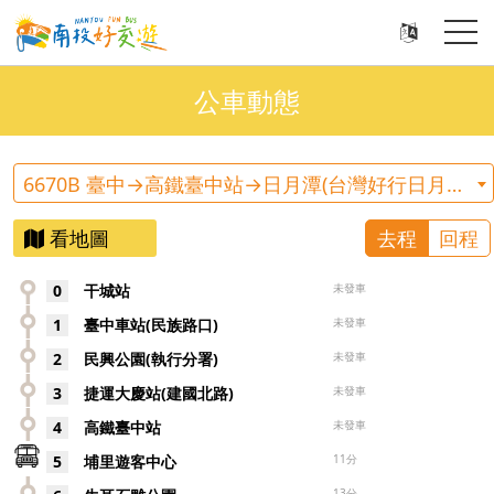
公車動態
6670B 臺中→高鐵臺中站→日月潭(台灣好行日月潭線)
看地圖
去程
回程
0
干城站
未發車
1
臺中車站(民族路口)
未發車
2
民興公園(執行分署)
未發車
3
捷運大慶站(建國北路)
未發車
4
高鐵臺中站
未發車
950-
5
埔里遊客中心
11分
FX
13分