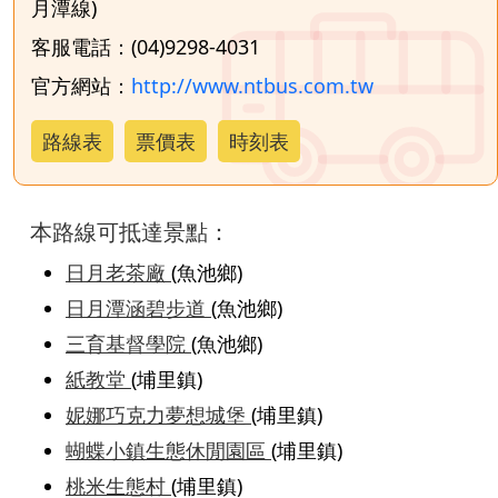
月潭線)
客服電話：(04)9298-4031
官方網站：
http://www.ntbus.com.tw
路線表
票價表
時刻表
本路線可抵達景點：
日月老茶廠
(魚池鄉)
日月潭涵碧步道
(魚池鄉)
三育基督學院
(魚池鄉)
紙教堂
(埔里鎮)
妮娜巧克力夢想城堡
(埔里鎮)
蝴蝶小鎮生態休閒園區
(埔里鎮)
桃米生態村
(埔里鎮)