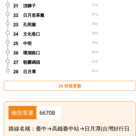
21
頂獅子
37分
22
日月老茶廠
37分
23
孔明廟
38分
24
文化巷口
38分
25
中明
39分
26
環湖路口
40分
27
朝霧碼頭
42分
28
日月潭
43分
26
秒後更新
南投客運
6670B
路線名稱：臺中→高鐵臺中站→日月潭(台灣好行日