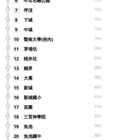
6
牛耳石雕公園
7
坪頂
14分
8
下城
15分
9
中城
15分
10
暨南大學(校內)
19分
11
茅埔坑
24分
12
桃米坑
25分
13
鄉界
28分
14
大雁
29分
15
新城
30分
16
新城國小
31分
17
苗圃
31分
18
三育神學院
32分
19
魚池
34分
20
魚池國中
36分