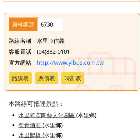
員林客運
6730
路線名稱：水里→信義
客服電話：(04)832-0101
官方網站：
http://www.ylbus.com.tw
路線表
票價表
時刻表
本路線可抵達景點：
水里蛇窯陶藝文化園區
(水里鄉)
奕青酒莊
(水里鄉)
水里鵲橋
(水里鄉)