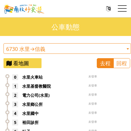
公車動態
6730 水里→信義
看地圖
去程
回程
0
水里火車站
未發車
1
水里基督教醫院
未發車
2
電力公司(水里)
未發車
3
水里鄉公所
未發車
4
水里國中
未發車
5
裕田診所
未發車
未發車