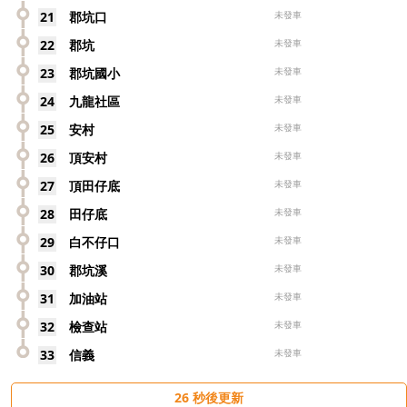
21
郡坑口
未發車
22
郡坑
未發車
23
郡坑國小
未發車
24
九龍社區
未發車
25
安村
未發車
26
頂安村
未發車
27
頂田仔底
未發車
28
田仔底
未發車
29
白不仔口
未發車
30
郡坑溪
未發車
31
加油站
未發車
32
檢查站
未發車
33
信義
未發車
26
秒後更新