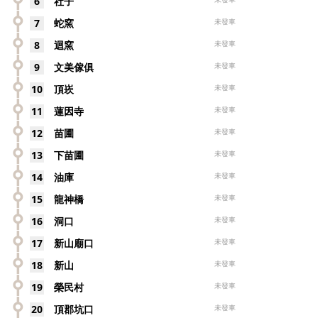
6
社子
7
蛇窯
未發車
8
迴窯
未發車
9
文美傢俱
未發車
10
頂崁
未發車
11
蓮因寺
未發車
12
苗圃
未發車
13
下苗圃
未發車
14
油庫
未發車
15
龍神橋
未發車
16
洞口
未發車
17
新山廟口
未發車
18
新山
未發車
19
榮民村
未發車
20
頂郡坑口
未發車