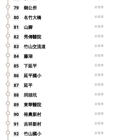
79
鄉公所
未發車
80
名竹大橋
未發車
81
山腳
未發車
82
秀傳醫院
未發車
83
竹山交流道
未發車
84
藤湖
未發車
85
下延平
未發車
86
延平國小
未發車
87
延平
未發車
88
圳頭坑
未發車
89
東華醫院
未發車
90
裕農新村
未發車
91
吉祥新村
未發車
92
竹山國小
未發車