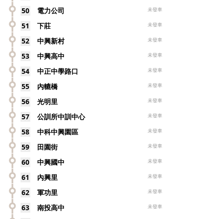
50
電力公司
未發車
51
下莊
未發車
52
中興新村
未發車
53
中興高中
未發車
54
中正中學路口
未發車
55
內轆橋
未發車
56
光明里
未發車
57
公訓所中訓中心
未發車
58
中科中興園區
未發車
59
田園街
未發車
60
中興國中
未發車
61
內興里
未發車
62
軍功里
未發車
63
南投高中
未發車