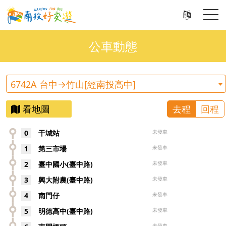
公車動態
6742A 台中→竹山[經南投高中]
看地圖
去程
回程
0
干城站
未發車
1
第三市場
未發車
2
臺中國小(臺中路)
未發車
3
興大附農(臺中路)
未發車
4
南門仔
未發車
5
明德高中(臺中路)
未發車
未發車