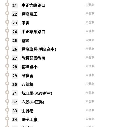
21
中正吉峰路口
未發車
22
霧峰農工
未發車
23
甲寅
未發車
24
中正草湖路口
未發車
25
霧峰
未發車
26
霧峰郵局(明台高中)
未發車
27
教育部國教署
未發車
28
霧峰國小
未發車
29
省議會
未發車
30
八德橋
未發車
31
坑口里(光復新村)
未發車
32
六股(中正路)
未發車
33
山腳巷
未發車
34
味全工廠
未發車