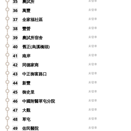
35
農試所
未發車
36
萬豐
未發車
37
全家福社區
未發車
38
豐營
未發車
39
農試所宿舍
未發車
40
舊正(烏溪橋頭)
未發車
41
南岸
未發車
42
同德家商
未發車
43
中正御富路口
未發車
44
新豐
未發車
45
御史里
未發車
46
中國附醫草屯分院
未發車
47
大觀
未發車
48
草屯
未發車
49
佑民醫院
未發車