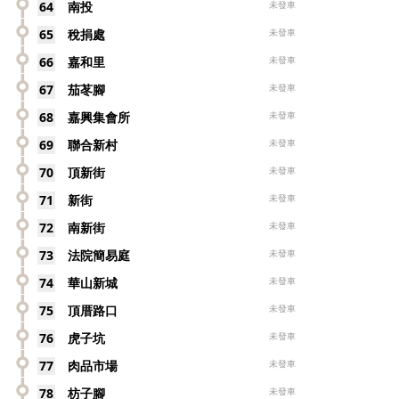
64
南投
未發車
65
稅捐處
未發車
66
嘉和里
未發車
67
茄苳腳
未發車
68
嘉興集會所
未發車
69
聯合新村
未發車
70
頂新街
未發車
71
新街
未發車
72
南新街
未發車
73
法院簡易庭
未發車
74
華山新城
未發車
75
頂厝路口
未發車
76
虎子坑
未發車
77
肉品市場
未發車
78
枋子腳
未發車