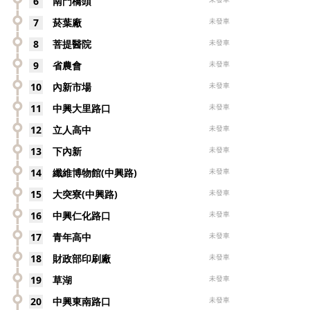
6
南門橋頭
7
菸葉廠
未發車
8
菩提醫院
未發車
9
省農會
未發車
10
內新市場
未發車
11
中興大里路口
未發車
12
立人高中
未發車
13
下內新
未發車
14
纖維博物館(中興路)
未發車
15
大突寮(中興路)
未發車
16
中興仁化路口
未發車
17
青年高中
未發車
18
財政部印刷廠
未發車
19
草湖
未發車
20
中興東南路口
未發車