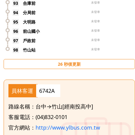
93
合庫前
未發車
94
分局前
未發車
95
大明路
未發車
96
前山國小
未發車
97
戶政前
未發車
98
竹山站
未發車
25
秒後更新
員林客運
6742A
路線名稱：台中→竹山[經南投高中]
客服電話：(04)832-0101
官方網站：
http://www.ylbus.com.tw