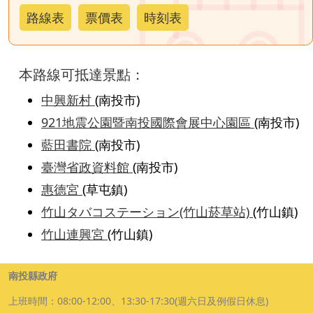
路線表
票價表
時刻表
本路線可抵達景點：
中興新村
(南投市)
921地震公園暨南投國際會展中心園區
(南投市)
藍田書院
(南投市)
臺灣省政資料館
(南投市)
惠德宮
(草屯鎮)
竹山タバコステーション(竹山菸草站)
(竹山鎮)
竹山連興宮
(竹山鎮)
南投縣政府
上班時間：08:00-12:00、13:30-17:30(週六日及例假日休息)