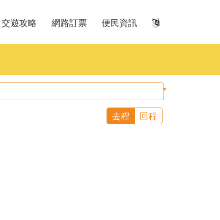
交遊攻略
網路訂票
便民資訊
去程
回程