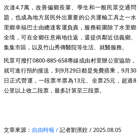
次達4.7萬，改善偏鄉長輩、學生和一般民眾交通問
題，也成為地方居民外出重要的公共運輸工具之一水
里鄉幸福巴士由總達客運負責，服務範圍除了水里鄉
全境，可在全鄉任意兩地往返，還提供鄰近信義鄉、
集集市區，以及竹山秀傳醫院等生活、就醫服務。
民眾可撥打0800-885-658專線或由村里辦公室協助，
就可進行預約接送，到9月29日都是免費搭乘，9月30
日正式營運，一段票半票為13元、全票25元，超過8
公里以上收二段票，最多計算至三段票。
文章來源：
自由時報 /
記者劉濱銓 / 2025.08.05