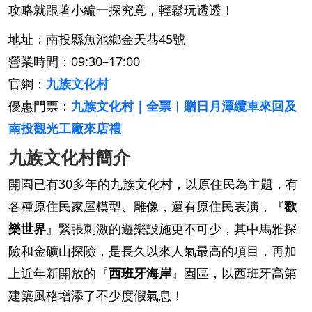
攻略就跟著小編一探究竟，輕鬆玩透透！
地址：南投縣魚池鄉金天巷45號
營業時間：09:30–17:00
官網：
九族文化村
優惠門票：
九族文化村｜全票︱贈日月潭纜車來回及
南投觀光工廠來店禮
九族文化村簡介
開園已有30多年的九族文化村，以原住民為主題，有
各種原住民家屋模型、雕像，還有原住民表演，『
歡
樂世界
』緊張刺激的遊樂設施更不可少，其中馬雅探
險和金礦山探險，是長久以來人氣最高的項目，再加
上近年新開放的『
西班牙海岸
』園區，以西班牙高第
建築風格增添了不少度假氣息！