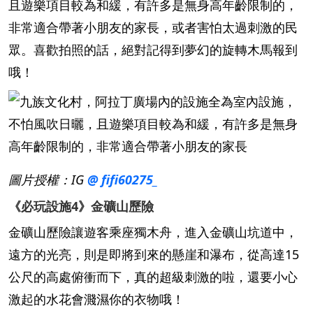
且遊樂項目較為和緩，有許多是無身高年齡限制的，
非常適合帶著小朋友的家長，或者害怕太過刺激的民
眾。喜歡拍照的話，絕對記得到夢幻的旋轉木馬報到
哦！
圖片授權：IG
@ fifi60275_
《必玩設施4》金礦山歷險
金礦山歷險讓遊客乘座獨木舟，進入金礦山坑道中，
遠方的光亮，則是即將到來的懸崖和瀑布，從高達15
公尺的高處俯衝而下，真的超級刺激的啦，還要小心
激起的水花會濺濕你的衣物哦！