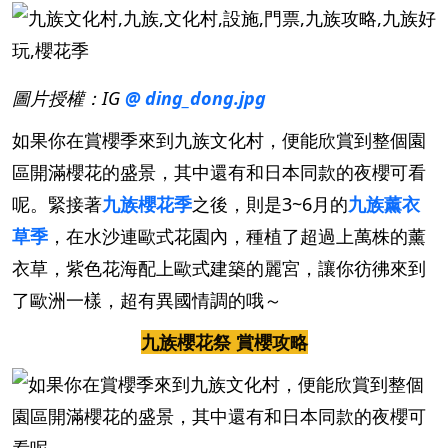
圖片授權：IG
@ ding_dong.jpg
如果你在賞櫻季來到九族文化村，便能欣賞到整個園
區開滿櫻花的盛景，其中還有和日本同款的夜櫻可看
呢。緊接著
九族櫻花季
之後，則是3~6月的
九族薰衣
草季
，在水沙連歐式花園內，種植了超過上萬株的薰
衣草，紫色花海配上歐式建築的麗宮，讓你彷彿來到
了歐洲一樣，超有異國情調的哦～
九族櫻花祭 賞櫻攻略