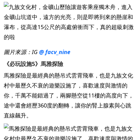
圖片來源：IG
@ facv_nine
《必玩設施5》馬雅探險
馬雅探險是最經典的懸吊式雲霄飛車，也是九族文化
村中最歷久不衰的遊樂設施了，喜歡速度與激情的
你，千萬不能錯過了，兩腳懸空從11樓的高度向下，
途中還會經歷360度的翻轉，讓你的腎上腺素與心跳
直線飆升。