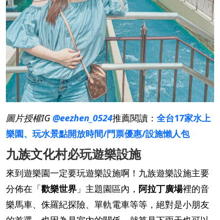
圖片授權IG
@eezhen_0524
推薦閱讀：
全台17家水上
樂園、玩水景點開放時間/門票優惠/設施懶人包
九族文化村必玩遊樂設施
來到遊樂園一定要玩遊樂設施啊！九族遊樂設施主要
分佈在「
歡樂世界
」主題園區內，
阿拉丁廣場
裡的音
樂馬車、侏羅紀探險、單軌電車等等，絕對是小朋友
的首選，也因為是室內的關係，就算是下雨天也可以