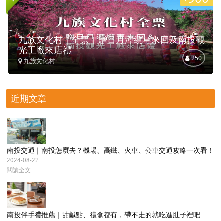
九族文化村｜全票︱贈日月潭纜車來回及南投觀
光工廠來店禮
250
九族文化村
近期文章
南投交通｜南投怎麼去？機場、高鐵、火車、公車交通攻略一次看！
2024-08-22
閱讀全文
南投伴手禮推薦｜甜鹹點、禮盒都有，帶不走的就吃進肚子裡吧