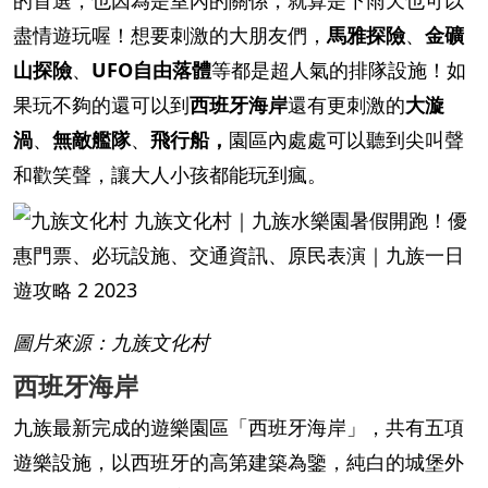
盡情遊玩喔！想要刺激的大朋友們，
馬雅探險
、
金礦
山探險
、
UFO自由落體
等都是超人氣的排隊設施！如
果玩不夠的還可以到
西班牙海岸
還有更刺激的
大漩
渦
、
無敵艦隊
、
飛行船，
園區內處處可以聽到尖叫聲
和歡笑聲，讓大人小孩都能玩到瘋。
圖片來源：九族文化村
西班牙海岸
九族最新完成的遊樂園區「西班牙海岸」，共有五項
遊樂設施，以西班牙的高第建築為鑒，純白的城堡外