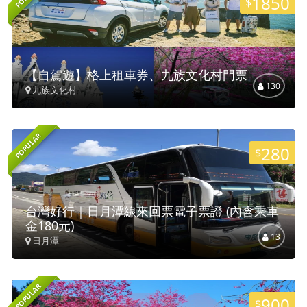
1850
$
【自駕遊】格上租車券、九族文化村門票
130
九族文化村
POPULAR
280
$
台灣好行｜日月潭線來回票電子票證 (內含乘車
金180元)
13
日月潭
POPULAR
900
$