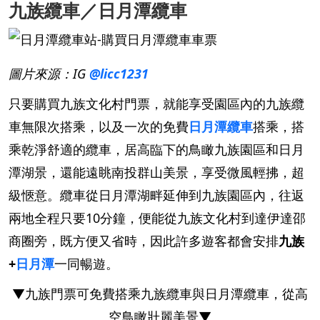
九族纜車／日月潭纜車
圖片來源：IG
@licc1231
只要購買九族文化村門票，就能享受園區內的九族纜
車無限次搭乘，以及一次的免費
日月潭纜車
搭乘，搭
乘乾淨舒適的纜車，居高臨下的鳥瞰九族園區和日月
潭湖景，還能遠眺南投群山美景，享受微風輕拂，超
級愜意。纜車從日月潭湖畔延伸到九族園區內，往返
兩地全程只要10分鐘，便能從九族文化村到達伊達邵
商圈旁，既方便又省時，因此許多遊客都會安排
九族
+
日月潭
一同暢遊。
▼九族門票可免費搭乘九族纜車與日月潭纜車，從高
空鳥瞰壯麗美景▼