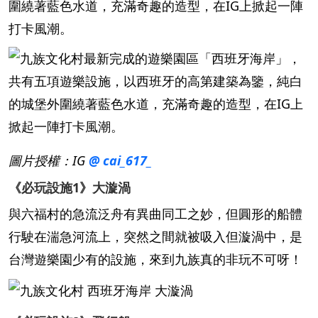
圍繞著藍色水道，充滿奇趣的造型，在IG上掀起一陣
打卡風潮。
圖片授權：IG
@ cai_617_
《必玩設施1》大漩渦
與六福村的急流泛舟有異曲同工之妙，但圓形的船體
行駛在湍急河流上，突然之間就被吸入但漩渦中，是
台灣遊樂園少有的設施，來到九族真的非玩不可呀！