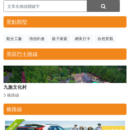
景點類型
觀光工廠
情侶約會
親子家庭
網美打卡
自然景觀
景區巴士路線
九族文化村
5 條路線
條路線
POPULAR