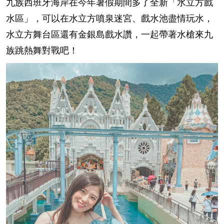
九族西班牙海岸在今年暑假期間多了全新「水立方戲
水區」，可以在水立方噴泉迷宮、戲水池盡情玩水，
水立方舞台區還有金銀島戲水讚，一起帶著水槍來九
族跳熱舞對戰吧！