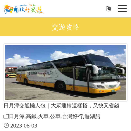
交遊攻略
日月潭交通懶人包｜大眾運輸這樣搭，又快又省錢
日月潭,高鐵,火車,公車,台灣好行,遊湖船
2023-08-03