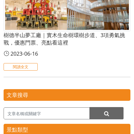
樹德半山夢工廠｜實木生命樹環樹步道、3項勇氣挑
戰，優惠門票、亮點看這裡
2023-06-16
閱讀全文
文章搜尋
景點類型