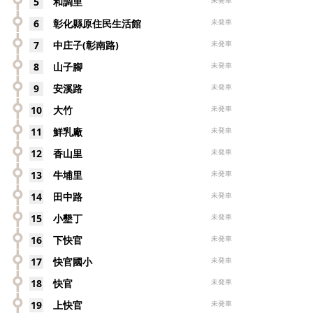
5
和調里
未発車
6
彰化縣原住民生活館
未発車
7
中庄子(彰南路)
未発車
8
山子腳
未発車
9
安溪路
未発車
10
大竹
未発車
11
鮮乳廠
未発車
12
香山里
未発車
13
牛埔里
未発車
14
田中路
未発車
15
小墾丁
未発車
16
下快官
未発車
17
快官國小
未発車
18
快官
未発車
19
上快官
未発車