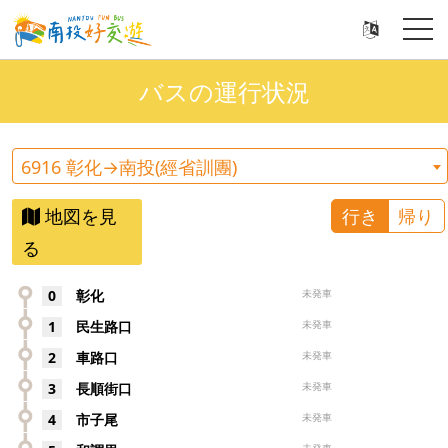
バスの運行状況
6916 彰化→南投(經省訓團)
地図を見
行き
帰り
る
0
彰化
未発車
1
民生路口
未発車
2
車路口
未発車
3
長順街口
未発車
4
市子尾
未発車