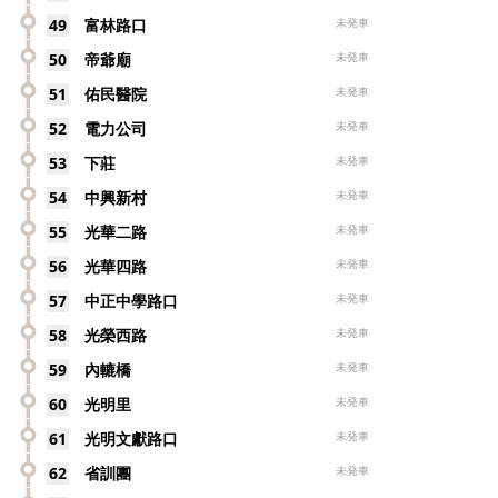
49
富林路口
未発車
50
帝爺廟
未発車
51
佑民醫院
未発車
52
電力公司
未発車
53
下莊
未発車
54
中興新村
未発車
55
光華二路
未発車
56
光華四路
未発車
57
中正中學路口
未発車
58
光榮西路
未発車
59
內轆橋
未発車
60
光明里
未発車
61
光明文獻路口
未発車
62
省訓團
未発車