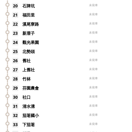
20
石牌坑
未発車
21
福田里
未発車
22
溪尾寮路
未発車
23
新厝子
未発車
24
觀光果園
未発車
25
北勢頭
未発車
26
舊社
未発車
27
上舊社
未発車
28
竹林
未発車
29
芬園農會
未発車
30
社口
未発車
31
清水溝
未発車
32
茄荖國小
未発車
33
下茄荖
未発車