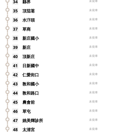
34
縣界
未発車
35
頂茄荖
未発車
36
水汴頭
未発車
37
草商
未発車
38
新庄國小
未発車
39
新庄
未発車
40
頂新庄
未発車
41
日新國中
未発車
42
仁愛街口
未発車
43
敦和國小
未発車
44
敦和路口
未発車
45
農會前
未発車
46
草屯
未発車
47
姚美輝診所
未発車
48
太清宮
未発車