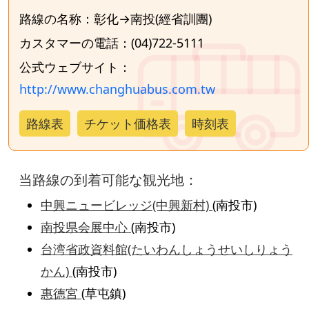
路線の名称：彰化→南投(經省訓團)
カスタマーの電話：(04)722-5111
公式ウェブサイト：
http://www.changhuabus.com.tw
路線表
チケット価格表
時刻表
当路線の到着可能な観光地：
中興ニュービレッジ(中興新村)
(南投市)
南投県会展中心
(南投市)
台湾省政資料館(たいわんしょうせいしりょう
かん)
(南投市)
惠德宮
(草屯鎮)