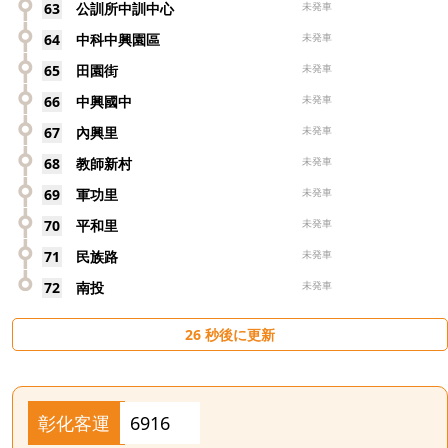
63
公訓所中訓中心
未発車
64
中科中興園區
未発車
65
田園街
未発車
66
中興國中
未発車
67
內興里
未発車
68
教師新村
未発車
69
軍功里
未発車
70
平和里
未発車
71
民族路
未発車
72
南投
未発車
25
秒後に更新
彰化客運
6916