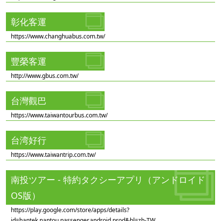
彰化客運
https://www.changhuabus.com.tw/
豐榮客運
http://www.gbus.com.tw/
台灣觀巴
https://www.taiwantourbus.com.tw/
台湾好行
https://www.taiwantrip.com.tw/
南投ツアー - 特約タクシーアプリ（アンドロイド
OS版）
https://play.google.com/store/apps/details?
id=hantek.nantou.passenger.android.prod&hl=zh-TW