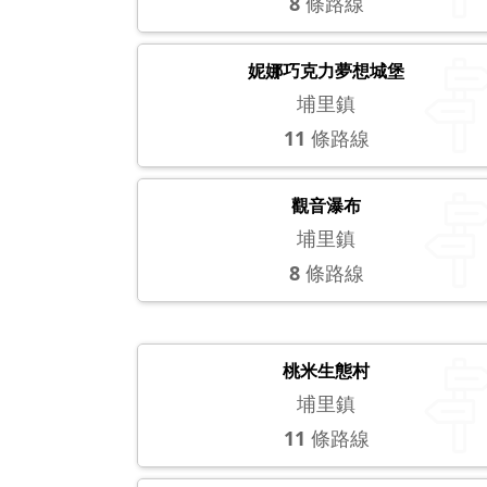
8
條路線
妮娜巧克力夢想城堡
埔里鎮
11
條路線
觀音瀑布
埔里鎮
8
條路線
桃米生態村
埔里鎮
11
條路線