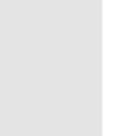
2
條路線
日月潭涵碧步道
魚池鄉
18
條路線
金龍山三亭 雲海琉璃光
魚池鄉
5
條路線
草鞋墩人文觀光夜市
草屯鎮
10
條路線