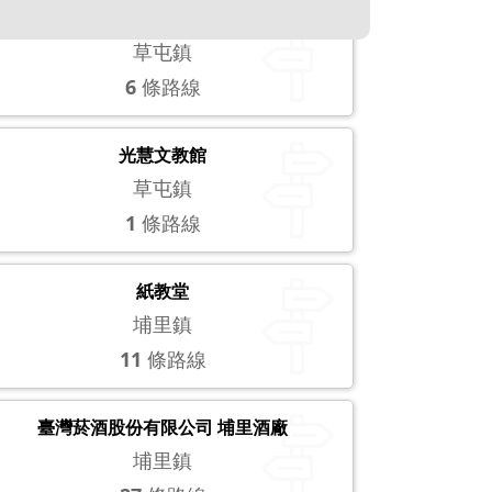
欣隆休閒農場
草屯鎮
6
條路線
光慧文教館
草屯鎮
1
條路線
紙教堂
埔里鎮
11
條路線
臺灣菸酒股份有限公司 埔里酒廠
埔里鎮