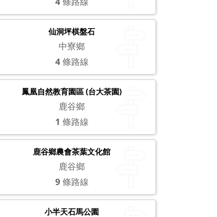
4
條路線
仙洞坪棋盤石
中寮鄉
4
條路線
鳳凰自然教育園區 (台大茶園)
鹿谷鄉
1
條路線
鹿谷鄉農會茶葉文化館
鹿谷鄉
9
條路線
小半天石馬公園