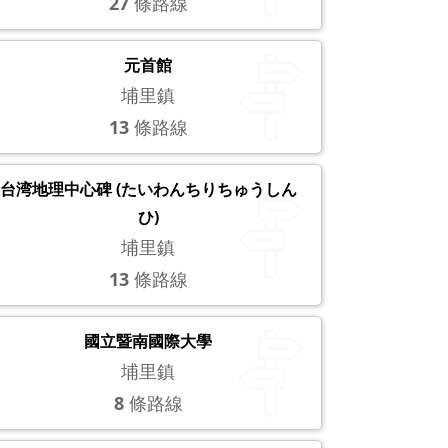
27
條路線
元首館
埔里鎮
13
條路線
台湾地理中心碑 (たいわんちりちゅうしん
ひ)
埔里鎮
13
條路線
國立暨南國際大學
埔里鎮
8
條路線