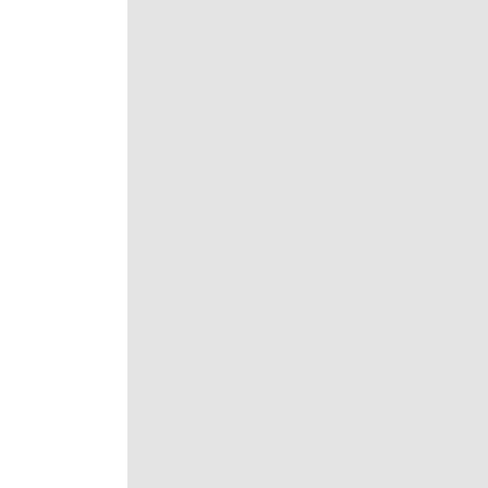
南投市
17
條路線
921地震公園暨南投國際會展中心園區
南投市
10
條路線
微熱山丘
南投市
2
條路線
臺灣省政資料館
南投市
16
條路線