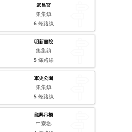
武昌宮
集集鎮
6
條路線
明新書院
集集鎮
5
條路線
軍史公園
集集鎮
5
條路線
龍興吊橋
中寮鄉