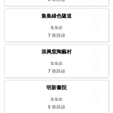
集集綠色隧道
集集鎮
7
條路線
添興窯陶藝村
集集鎮
7
條路線
明新書院
集集鎮
5
條路線