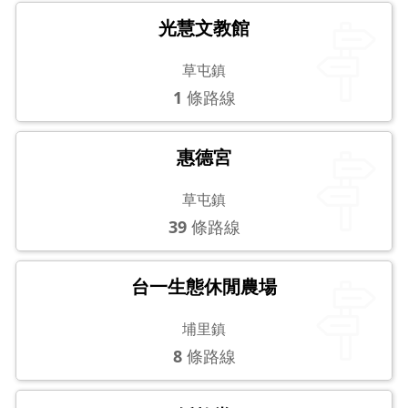
光慧文教館
草屯鎮
1
條路線
惠德宮
草屯鎮
39
條路線
台一生態休閒農場
埔里鎮
8
條路線