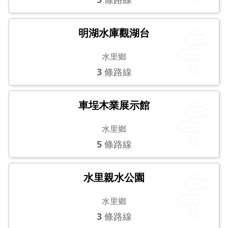
明湖水庫觀湖台
水里鄉
3
條路線
車埕木業展示館
水里鄉
5
條路線
水里親水公園
水里鄉
3
條路線