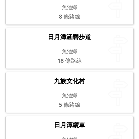
魚池鄉
8
條路線
日月潭涵碧步道
魚池鄉
18
條路線
九族文化村
魚池鄉
5
條路線
日月潭纜車