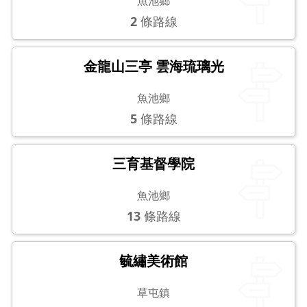
魚池鄉
2
條路線
金龍山三亭 雲海琉璃光
魚池鄉
5
條路線
三育基督學院
魚池鄉
13
條路線
毓繡美術館
草屯鎮