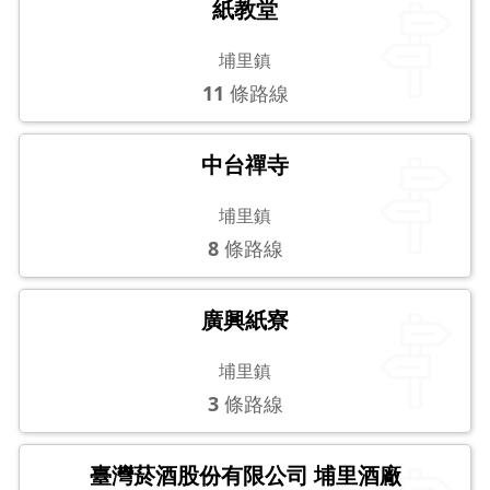
紙教堂
埔里鎮
11
條路線
中台禪寺
埔里鎮
8
條路線
廣興紙寮
埔里鎮
3
條路線
臺灣菸酒股份有限公司 埔里酒廠