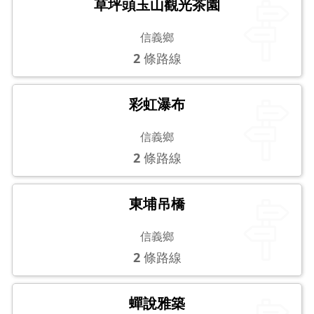
草坪頭玉山觀光茶園
信義鄉
2
條路線
彩虹瀑布
信義鄉
2
條路線
東埔吊橋
信義鄉
2
條路線
蟬說雅築