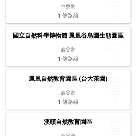
中寮鄉
1
條路線
國立自然科學博物館 鳳凰谷鳥園生態園區
鹿谷鄉
1
條路線
鳳凰自然教育園區 (台大茶園)
鹿谷鄉
1
條路線
溪頭自然教育園區
鹿谷鄉