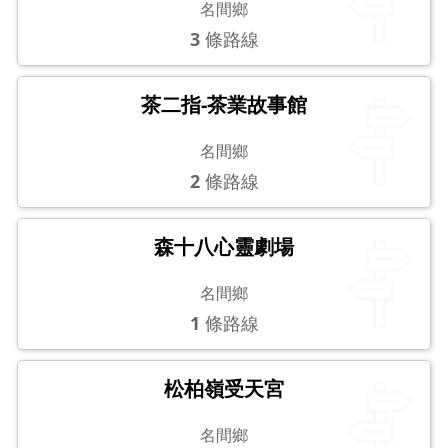
名間鄉
3
條路線
茶二指-茶業故事館
名間鄉
2
條路線
森十八心靈劇場
名間鄉
1
條路線
松柏嶺受天宮
名間鄉