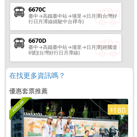
6670C
南投市
臺中→高鐵臺中站→埔里→日月潭(台灣好
10
條路線
行日月潭線繞駛中台禪寺)
落羽松森林
6670D
臺中→高鐵臺中站→埔里→日月潭[經國道
6號](台灣好行日月潭線)
南投市
2
條路線
在找更多資訊嗎？
半山夢工廠
優惠套票推薦
南投市
POPULAR
2
條路線
180
$
微熱山丘