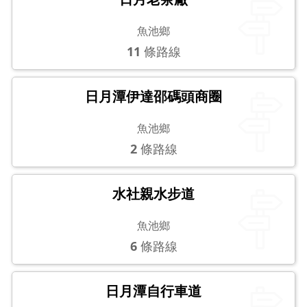
魚池鄉
11
條路線
日月潭伊達邵碼頭商圈
魚池鄉
2
條路線
水社親水步道
魚池鄉
6
條路線
日月潭自行車道