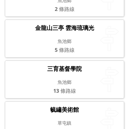
魚池鄉
2
條路線
金龍山三亭 雲海琉璃光
魚池鄉
5
條路線
三育基督學院
魚池鄉
13
條路線
毓繡美術館
草屯鎮