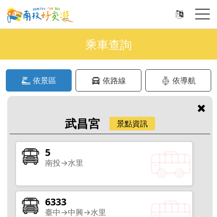
乘車查詢
依景區
依路線
依導航
最近熱搜
武昌宮
景點資訊
溪頭
日月潭
清境
集集
5
南投→水里
6333
臺中→中興→水里