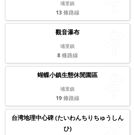
埔里鎮
13
條路線
觀音瀑布
埔里鎮
8
條路線
蝴蝶小鎮生態休閒園區
埔里鎮
19
條路線
台湾地理中心碑 (たいわんちりちゅうしん
ひ)