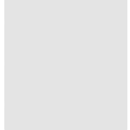
南投市
2
條路線
易經風水學院八卦山
南投市
3
條路線
藍田書院
南投市
13
條路線
臺灣省政資料館
南投市