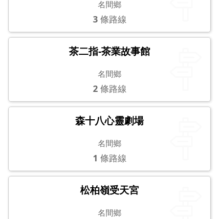
名間鄉
3
條路線
茶二指-茶業故事館
名間鄉
2
條路線
森十八心靈劇場
名間鄉
1
條路線
松柏嶺受天宮
名間鄉