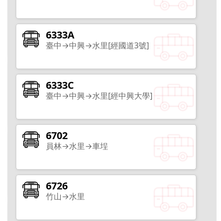
中興新村
南投市
6333A
17
條路線
臺中→中興→水里[經國道3號]
台灣麻糬主題館
6333C
臺中→中興→水里[經中興大學]
南投市
2
條路線
6702
猴探井遊憩區
員林→水里→車埕
南投市
2
條路線
6726
竹山→水里
921地震公園暨南投國際會展中心園區