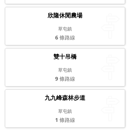
欣隆休閒農場
草屯鎮
6
條路線
雙十吊橋
草屯鎮
9
條路線
九九峰森林步道
草屯鎮
1
條路線