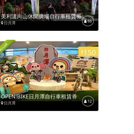
美利達向山休閒廣場自行車租賃券
66
日月潭
PULAR
150
$
OPEN!BIKE日月潭自行車租賃券
12
日月潭