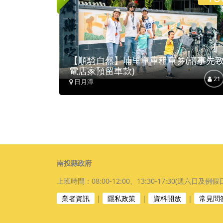
【順騎自然】埔里單車租車券(請事先
電店家預留車款)
21
日月潭
南投縣政府
上班時間：08:00-12:00、13:30-17:30(週六日及例假
業者資訊
|
隱私政策
|
資料開放
|
常見問