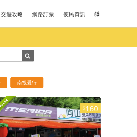
交遊攻略
網路訂票
便民資訊
行
南投愛行
PULAR
160
$