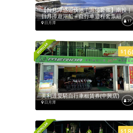
【日月潭悠遊快活｜海陸套票】南投｜
日月潭遊湖船＋自行車遊程套票組
17
日月潭
POPULAR
16
$
美利達愛騎自行車租賃券(中興店)
20
日月潭
POPULAR
18
$