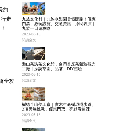
長約
回行走
九族文化村｜九族水樂園暑假開跑！優惠
門票、必玩設施、交通資訊、原民表演｜
力！
九族一日遊攻略
2023-06-16
閱讀全文
遊山茶訪茶文化館，台灣首座茶體驗觀光
工廠｜探訪茶園、品茗、DIY體驗
2023-06-16
閱讀全文
樹德半山夢工廠｜實木生命樹環樹步道、
3項勇氣挑戰，優惠門票、亮點看這裡
2023-06-16
閱讀全文