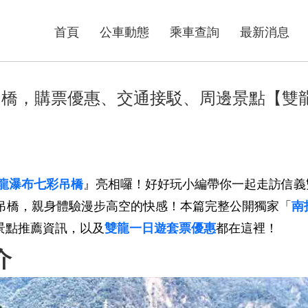
首頁
公車動態
乘車查詢
最新消息
吊橋，購票優惠、交通接駁、周邊景點【雙
龍瀑布七彩吊橋
』亮相囉！好好玩小編帶你一起走訪信義
彩吊橋，親身體驗漫步高空的快感！本篇完整公開獨家「
南
景點推薦資訊，以及
雙龍一日遊套票優惠
都在這裡！
介