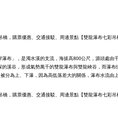
瀑布」，是濁水溪的支流，海拔高800公尺，源頭處由
深的溪谷，形成氣勢萬千的雙龍瀑布與雙龍峽谷，而瀑布
後被分為上、下瀑，因為高低落差大的關係，瀑布水流由