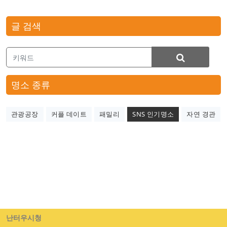
글 검색
명소 종류
관광공장
커플 데이트
패밀리
SNS 인기명소
자연 경관
난터우시청