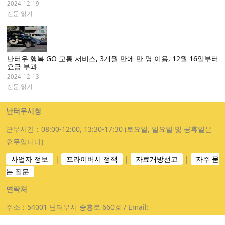
2024-12-19
전문 읽기
난터우 행복 GO 교통 서비스, 3개월 만에 만 명 이용, 12월 16일부터
요금 부과
2024-12-13
전문 읽기
난터우시청
근무시간：08:00-12:00, 13:30-17:30 (토요일, 일요일 및 공휴일은
휴무입니다)
사업자 정보
|
프라이버시 정책
|
자료개방선고
|
자주 묻
는 질문
연락처
주소：54001 난터우시 중흥로 660호 / Email:
funbustw@gmail.com